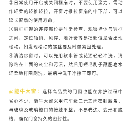
②日常使用开启或关闭框扇时，不要使用蛮力，需动
作轻柔的轻推轻拉，开窗时推拉窗扇的中下部，可以
延长窗扇的使用寿命。
③窗框框架的连接部位要时常检查，观察墙体与窗框
之间、定位轴销、风撑、地弹簧等易损部位是否出现
松动，如发现松动的螺丝要及时做紧固处理。
④清洁纱窗时，可以先用软水管或花洒轻轻冲洗，清
除粘在上面的灰尘和污渍，然后用短毛刷子蘸肥皂水
轻柔地打圈刷洗，最后冲洗干净擦干即可。
@能牛大窗：
选择高品质的门窗也能在养护过程中
省心不少，能牛大窗采用汽车级三元乙丙密封胶条，
与玻璃及玻璃槽口的接触平整，不易卷边、变形和脱
槽，确保门窗持久的密封性。