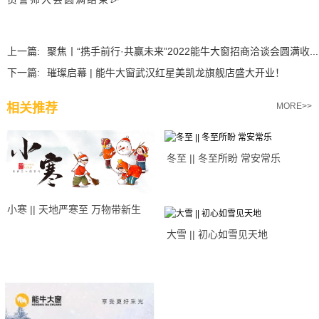
上一篇:
聚焦丨“携手前行·共赢未来”2022能牛大窗招商洽谈会圆满收...
下一篇:
璀璨启幕 | 能牛大窗武汉红星美凯龙旗舰店盛大开业！
相关推荐
MORE>>
冬至 || 冬至所盼 常安常乐
小寒 || 天地严寒至 万物带新生
大雪 || 初心如雪见天地