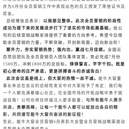
并为6月份全员营销工作中表现出色的员工颁发了荣誉证书及
奖金。
总经理张总表示：
以局部见整体。此次全员营销的阶段性
成功为接下来的发展进步打下了坚实的市场拓展基础，
给公
司的后续营销战略安排提供了重要的方向参考。希望今后借
助全员营销的力量，不断突破，开创新局面，迈向新台阶！
聚外力，夯实营销热势；强内功，赢战七月佳绩。
全国近
百项目团队及全员营销百人团队集体宣誓，势必完成7月份
1500万，冲刺1800万的总目标。
铮铮誓言，字字千钧。既是
初心使命的庄严承诺，更是拼搏
奋斗的赤诚告白！
此次会议虽是线上，但大家的热情一丝不减。
能牛大窗董
事长朱总在会议的总结性发言中对大家给予了肯定：
我们每
一个人都充满着雄心壮志，在全国市场的开拓战略中勇于挑
战自我！公司也将往终端注入更多能量，
与所有能牛人携手
共进，勇攀高峰，让每一个能牛人都可以绽放出各自的精
彩，共同谱写能牛大窗共奋进的新征程！
至此，能牛大窗全员营销6月表彰大会暨全员营销战略渠道动
员誓师大会圆满结束🎉