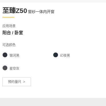
至臻Z50
窗纱一体内开窗
应用场景
阳台 / 卧室
可选颜色
银河黑
幻夜黑
星空灰
预约量尺 >