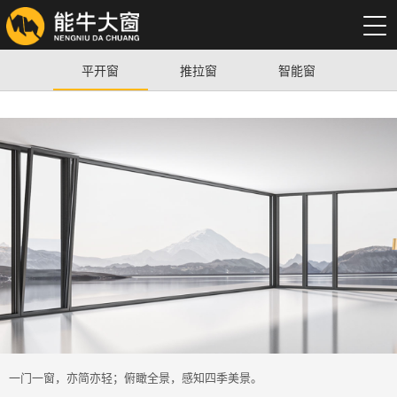
平开窗
推拉窗
智能窗
一门一窗，亦简亦轻；俯瞰全景，感知四季美景。