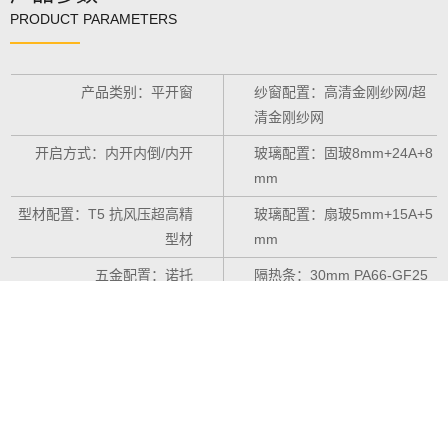
PRODUCT PARAMETERS
产品类别：平开窗
纱窗配置：
高清金刚纱网/超
清金刚纱网
开启方式：内开内倒/内开
玻璃配置：固玻8mm+24A+8
mm
型材配置：T5 抗风压超高精
玻璃配置：扇玻5mm+15A+5
型材
mm
五金配置：诺托
隔热条：30mm PA66-GF25
执手配置：好博
密封配置：EPDM发泡复合软
硬共挤密封胶条
Copyright © 2019 - 2022
安徽能牛门窗科技有限公司
All Rights Reserved
网站地图
皖ICP备2022004990号-1
皖公网安备 34172302000162号